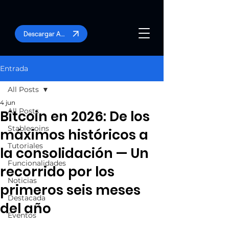
Descargar App
Entrada
All Posts
4 jun
All Posts
Bitcoin en 2026: De los
Stablecoins
máximos históricos a
Tutoriales
la consolidación — Un
Funcionalidades
recorrido por los
Noticias
primeros seis meses
Destacada
del año
Eventos