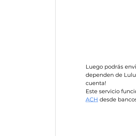
Luego podrás envia
dependen de Lulubi
cuenta!
Este servicio func
ACH
 desde bancos