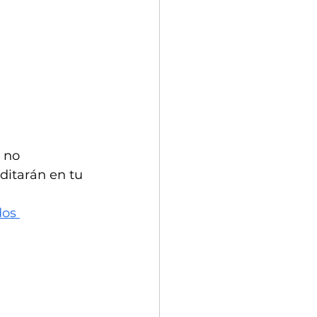
 no 
ditarán en tu 
dos 