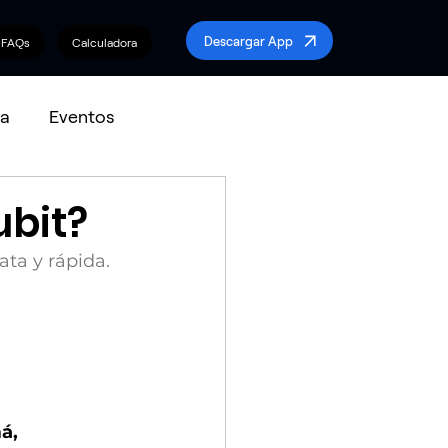
Descargar App
FAQs
Calculadora
a
Eventos
ubit?
ta y rápida. 
á, 