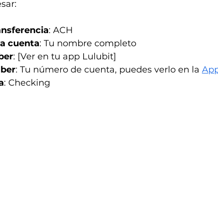
sar:
ansferencia
: ACH
la cuenta
: Tu nombre completo
ber
: [Ver en tu app Lulubit]
ber
: Tu número de cuenta, puedes verlo en la 
App
a
: Checking