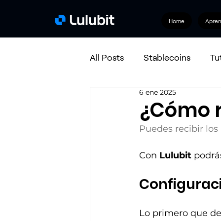
Home
Apre
All Posts
Stablecoins
Tu
6 ene 2025
Bitcoin
¿Cómo re
Puedes recibir lo
Con 
Lulubit
 podrá
Configuraci
Lo primero que de