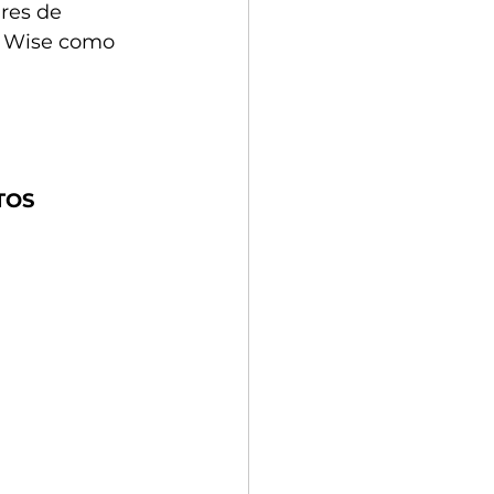
res de 
e Wise como 
TOS 