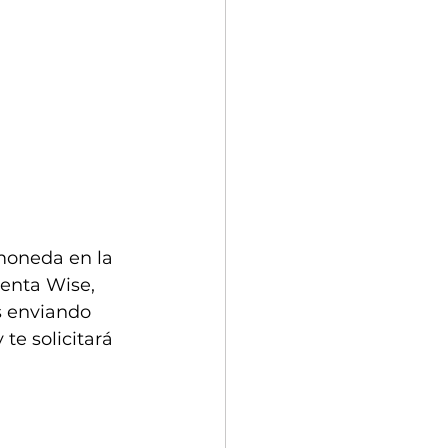
moneda en la 
uenta Wise, 
ás enviando 
y te solicitará 