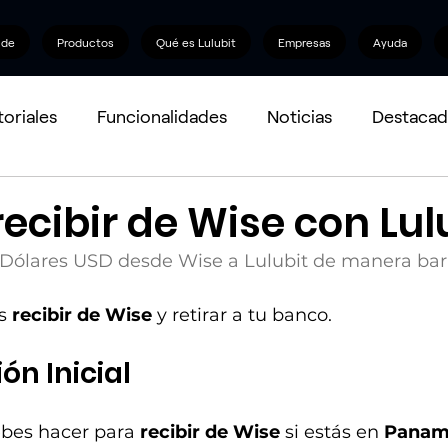
nde
Productos
Qué es Lulubit
Empresas
Ayuda
toriales
Funcionalidades
Noticias
Destacad
cibir de Wise con Lul
s Dólares USD desde Wise a Lulubit de manera bara
s 
recibir de Wise
 y retirar a tu banco.
ón Inicial
bes hacer para 
recibir de Wise
 si estás en 
Panam