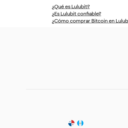
¿Qué es Lulubit?
¿Es Lulubit confiable?
¿Cómo comprar Bitcoin en Lulub
Compra criptomonedas desde todos
los bancos de Panamá, Costa Rica y
Guatemala.
© 2026
Lulubit SA