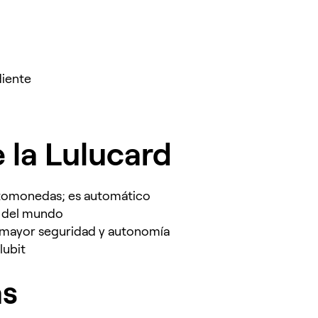
diente
 la Lulucard
iptomonedas; es automático
e del mundo
a mayor seguridad y autonomía
lubit
ás