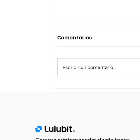
Comentarios
Escribir un comentario...
Junio en rojo: cómo
interpretarlo y qué
esperar
Compra criptomonedas desde todos