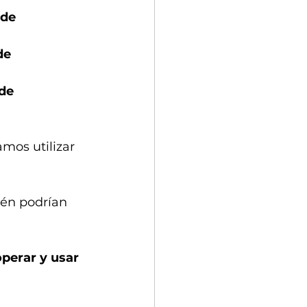
 de 
de 
de 
mos utilizar 
ién podrían 
perar y usar 