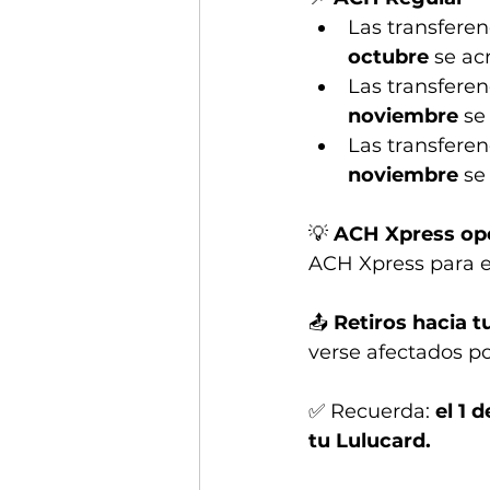
Las transferen
octubre
 se ac
Las transferen
noviembre
 se
Las transferen
noviembre
 se
💡 
ACH Xpress op
ACH Xpress para e
📤 
Retiros hacia 
verse afectados po
✅ Recuerda: 
el 1 
tu Lulucard.