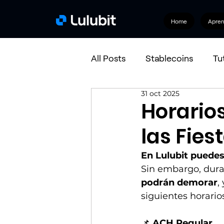
Home
Apre
All Posts
Stablecoins
Tu
31 oct 2025
Bitcoin
Horario
las Fies
En Lulubit puedes
Sin embargo, duran
podrán demorar
,
siguientes horario
📌 
ACH Regular