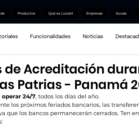
nde
Productos
Qué es Lulubit
Empresas
Ayuda
toriales
Funcionalidades
Noticias
Destacad
s de Acreditación dura
tas Patrias - Panamá 
 operar 24/7
, todos los días del año.
te los próximos feriados bancarios, las transfere
 ya que los bancos permanecerán cerrados. Ten en
s: