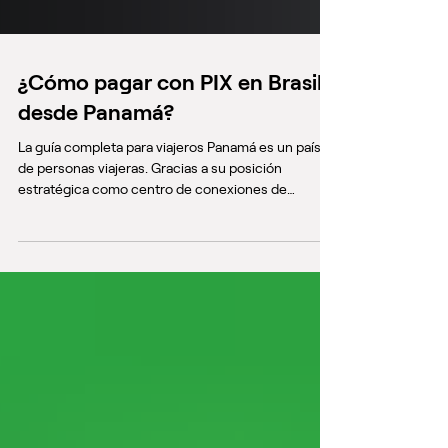
¿Cómo pagar con PIX en Brasil
desde Panamá?
La guía completa para viajeros Panamá es un país
de personas viajeras. Gracias a su posición
estratégica como centro de conexiones de
América Latina y a la amplia oferta de vuelos
internacionales desde el Aeropuerto Internacional
de Tocumen, miles de panameños viajan al exterior
cada año por turismo, negocios o para visitar
familiares. Temporadas como Semana Santa,
vacaciones escolares, fiestas patrias y fin de año
suelen marcar los picos más altos de viajes
internacionales.