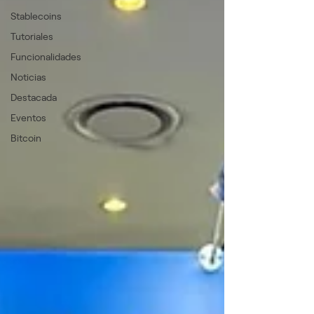
Stablecoins
Tutoriales
Funcionalidades
Noticias
Destacada
Eventos
Bitcoin