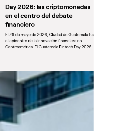
Lulubit en el Guatemala Fintech
Day 2026: las criptomonedas
en el centro del debate
financiero
El 26 de mayo de 2026, Ciudad de Guatemala fue
el epicentro de la innovación financiera en
Centroamérica. El Guatemala Fintech Day 2026
reunió en el Centro de Convenciones Épica a más
de 650 personas entre fundadores, directivos
bancarios, reguladores, inversionistas y líderes
tecnológicos de toda la región. Un solo día, más de
40 speakers, más de 20 conferencias y una
pregunta que lo atravesó todo: ¿cómo se construye
el futuro financiero de Guatemala y Latinoamérica?
Lulubit