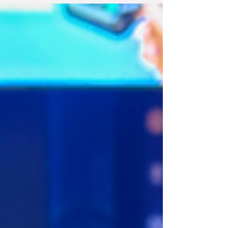
el mundo de las criptomonedas. La iniciativa buscó
acercar el ecosistema cripto a la vida cotidiana de
una forma simple y accesible. A través de una
acción en la vía pública, la campaña combinó
divulgación, beneficios y regalos. El objetivo fue
despertar curiosidad, generar conversación y
mostrar que el universo cripto también pue