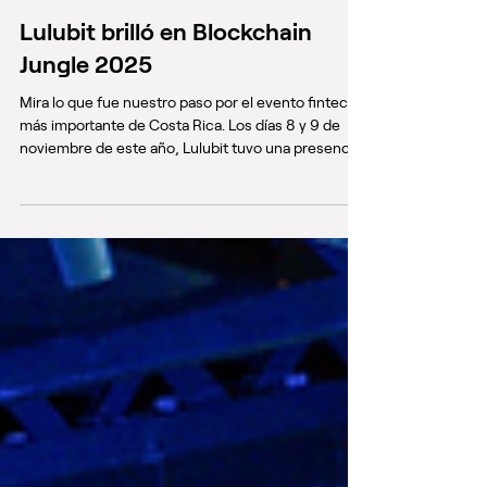
Lulubit brilló en Blockchain
Jungle 2025
Mira lo que fue nuestro paso por el evento fintech
más importante de Costa Rica. Los días 8 y 9 de
noviembre de este año, Lulubit tuvo una presencia
destacada en Blockchain Jungle 2025, la edición
más ambiciosa hasta ahora de este evento
celebrado en el Costa Rica Convention Center.
Reunió a más de 6.000 asistentes de más de 50
países y ofreció un espacio clave para compartir
nuestra visión de inclusión financiera a través de la
integración entre la banca tradicional y el mun