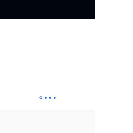
Deposita
sin costo