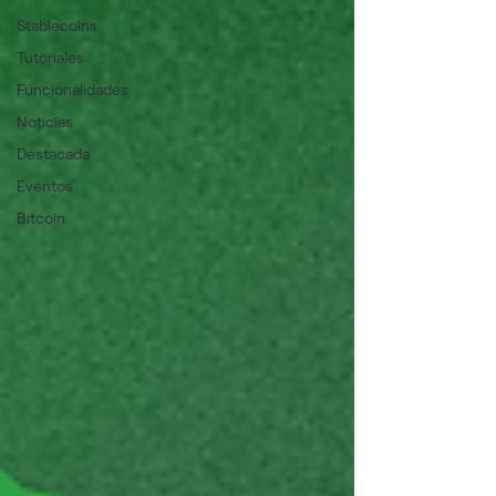
Stablecoins
Tutoriales
Funcionalidades
Noticias
Destacada
Eventos
Bitcoin