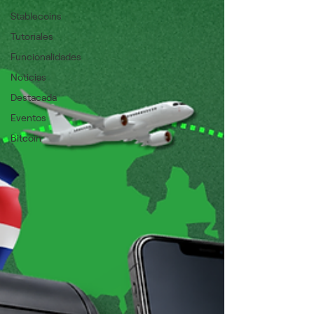
Stablecoins
Tutoriales
Funcionalidades
Noticias
Destacada
Eventos
Bitcoin