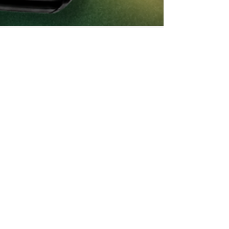
¿Cómo pagar con PIX en Brasil
desde Costa Rica?
La guía completa para viajeros Costa Rica es un
país de personas viajeras. Con una de las tasas de
salidas internacionales más altas de
Centroamérica, los ticos han convertido el viaje al
exterior en una costumbre que se repite cada año,
especialmente en enero, Semana Santa, julio y
diciembre, fechas en las que el aeropuerto Juan
Santamaría se llena de familias, parejas y grupos de
amigos listos para explorar el mundo. Y dentro de
los destinos que más están creciendo en popul
Compra criptomonedas desde todos los
bancos de Panamá, Costa Rica y Guatemala.