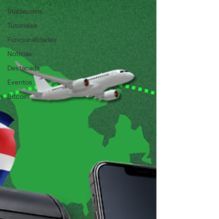
Stablecoins
Tutoriales
Funcionalidades
Noticias
Destacada
Eventos
Bitcoin