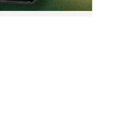
¿Cómo pagar con PIX en Brasil
desde Costa Rica?
La guía completa para viajeros Costa Rica es un
país de personas viajeras. Con una de las tasas de
salidas internacionales más altas de
Centroamérica, los ticos han convertido el viaje al
exterior en una costumbre que se repite cada año,
especialmente en enero, Semana Santa, julio y
diciembre, fechas en las que el aeropuerto Juan
Santamaría se llena de familias, parejas y grupos de
amigos listos para explorar el mundo. Y dentro de
los destinos que más están creciendo en popul
Compra criptomonedas desde todos los
bancos de Panamá, Costa Rica y Guatemala.