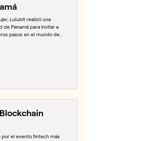
anamá
er, Lulubit realizó una
d de Panamá para invitar a
eros pasos en el mundo de
tiva buscó acercar el
cotidiana de una forma simple
acción en la vía pública, la
, beneficios y regalos. El
osidad, generar conversación
ripto también pue
n Blockchain
 por el evento fintech más