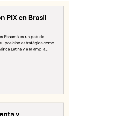
 PIX en Brasil
ros Panamá es un país de
 su posición estratégica como
ica Latina y a la amplia
ales desde el Aeropuerto
iles de panameños viajan al
o, negocios o para visitar
o Semana Santa, vacaciones
fin de año suelen marcar los
ernacionales.
enta y