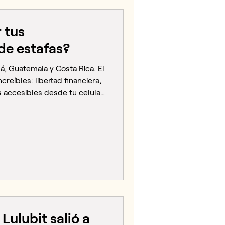
 tus
de estafas?
á, Guatemala y Costa Rica. El
reíbles: libertad financiera,
s accesibles desde tu celular.
er espacio donde hay dinero
nas con malas intenciones. La
rte es más sencillo de lo
er qué señales identificar y
a es para ti, ya sea que
use
Lulubit salió a