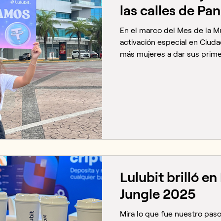
las calles de P
En el marco del Mes de la Muj
activación especial en Ciuda
más mujeres a dar sus prim
las criptomonedas. La inicia
ecosistema cripto a la vida 
y accesible. A través de una 
campaña combinó divulgación
objetivo fue despertar curi
y mostrar que el universo c
Lulubit brilló e
Jungle 2025
Mira lo que fue nuestro paso