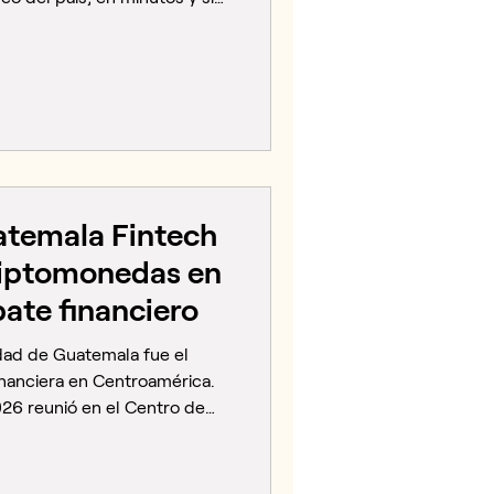
guía actualizada para 2026,
nvertir en Bitcoin de forma
e comprar Bitcoin en Panamá
omendable es Lulubit, una
Comprar y vender Bitcoin con
positar y retirar fond
uatemala Fintech
riptomonedas en
bate financiero
dad de Guatemala fue el
inanciera en Centroamérica.
26 reunió en el Centro de
e 650 personas entre
arios, reguladores,
ológicos de toda la región. Un