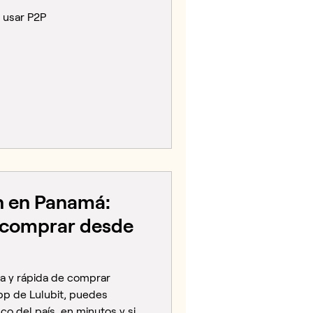
e usar P2P
n en Panamá:
 comprar desde
a y rápida de comprar
pp de Lulubit, puedes
o del país, en minutos y sin