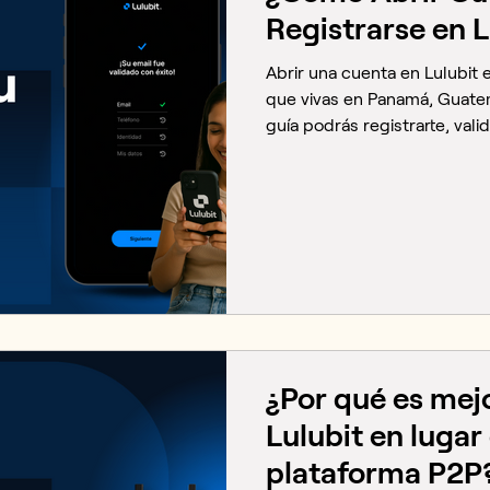
Registrarse en L
Abrir una cuenta en Lulubit e
que vivas en Panamá, Guatem
guía podrás registrarte, vali
comprar o vender criptomo
Pasos para crear tu cuenta e
tu correo electrónico Recibi
de confirmación. Completa y
teléfono Asegúrate de ingres
que te enviaremos por teléf
¿Por qué es mej
Lulubit en lugar
plataforma P2P