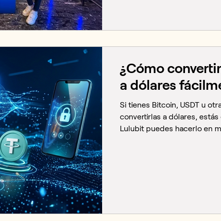
solo día, más de 40 speaker
una pregunta que lo atrave
el futuro financiero de Guat
Lulubit
¿Cómo converti
a dólares fácilm
Si tienes Bitcoin, USDT u ot
convertirlas a dólares, estás
Lulubit puedes hacerlo en mi
necesidad de ser un experto
convertir criptomonedas a d
más personas en Centroamé
para ahorrar, recibir pagos o 
momento en que necesitas e
dólares: para pagar una factu