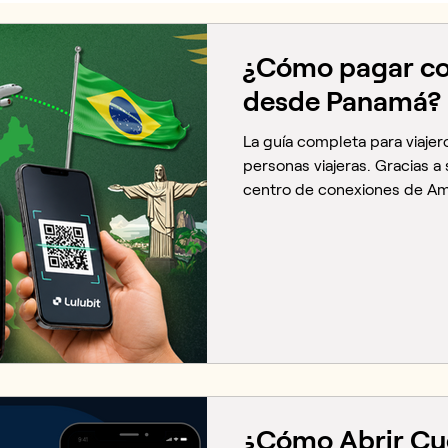
¿Cómo pagar con
desde Panamá?
La guía completa para viaje
personas viajeras. Gracias a
centro de conexiones de Amér
oferta de vuelos internacion
Internacional de Tocumen, m
exterior cada año por turism
familiares. Temporadas com
escolares, fiestas patrias y 
picos más altos de viajes int
¿Cómo Abrir Cu