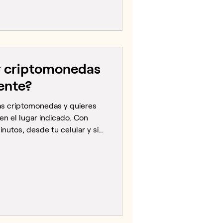
s, más de 20 conferencias y
só todo: ¿cómo se construye
emala y Latinoamérica?
r criptomonedas
ente?
ras criptomonedas y quieres
 en el lugar indicado. Con
nutos, desde tu celular y sin
 en tecnología. ¿Por qué
ólares con Lulubit? Cada vez
rica usan criptomonedas
invertir. Sin embargo, llega el
se dinero disponible en
ra, retirar