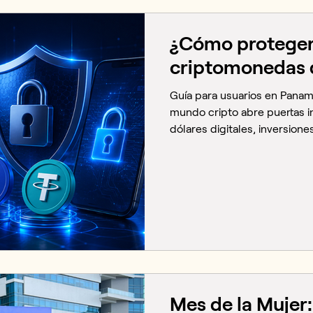
¿Cómo proteger
criptomonedas 
Guía para usuarios en Panam
mundo cripto abre puertas inc
dólares digitales, inversione
Pero también, como cualqui
de por medio, atrae a perso
buena noticia es que protege
que parece. Solo hay que sab
qué hábitos adoptar. Esta guí
estés empezando o que ya 
Mes de la Mujer: 