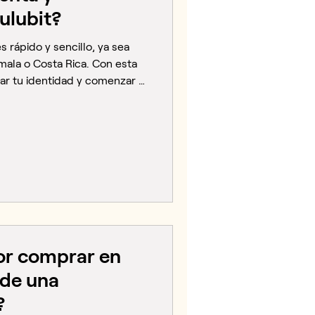
ulubit?
s rápido y sencillo, ya sea
ala o Costa Rica. Con esta
dar tu identidad y comenzar a
nedas en pocos minutos.
n Lulubit Completa y valida
rás un email con un enlace
 valida tu número de
ar el código de verificación
ono. Crea una cont
or comprar en
 de una
?